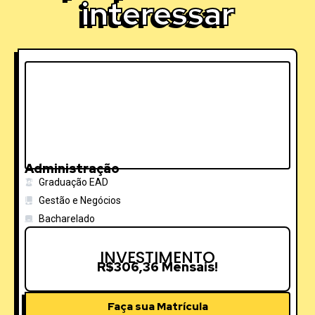
interessar
Administração
Graduação EAD
Gestão e Negócios
Bacharelado
INVESTIMENTO
R
$
3
0
6
,
3
6
M
e
n
s
a
i
s
!
Faça sua Matrícula