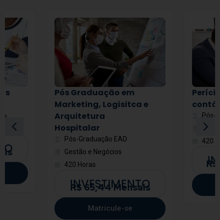
cos
Pós Graduação em
Períci
Marketing, Logisitca e
contáb
Arquitetura
Pós-
des
Hospitalar
Gestã
Pós-Graduação EAD
420 H
TO
ais
Gestão e Negócios
I
R$
420 Horas
INVESTIMENTO
R$ 65,44 Mensais
Matricule-se