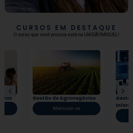
CURSOS EM DESTAQUE
O curso que você procura está na UNISÃOMIGUEL!
tivas
Gestão de Agronegócios
Gestão
Infor
Matricule-se