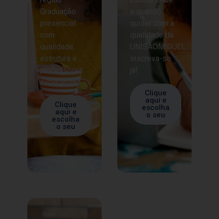
Graduação
e quando
presencial
quiser com a
com
qualidade da
qualidade,
UNISÃOMIGUEL.
estrutura e
Inscreva-se
professores
já!
experientes.
Clique
aqui e
Clique
escolha
aqui e
o seu
escolha
o seu