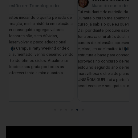
Aluna do curso de nutrição
Fui estudante de nutrição da UNISÃOMIGUEL de 2012-2016.
Olá
 de
Durante o curso me apaixonei por nutrição clínica e na metade do
cur
o a
curso já sabia o que eu queria: fazer residência em nutrição clínica.
me
Dali por diante, procurei saber como o processo de residência
lab
funcionava e fui atrás de atingir todos os critérios! Fiz monitoria,
Vou
cursos de extensão, apresentações de trabalhos em congressos
ano
o
e, claro, estudei muito! A UNISÃOMIGUEL me deu a melhor
opo
ndo
estrutura e base para conseguir meu objetivo e, em 2016, fui
alg
e
aprovada no concurso de residência em nutrição clínica. Hoje
que
estou no segundo ano de residência, concluindo esta fase
opo
maravilhosa e cheia de planos e sonhos a cumprir. Sem dúvidas, a
pes
UNISÃOMIGUEL foi a parte fundamental para que isso
de 
acontecesse e sou grata a todos que fizeram parte desta jornada.
apr
com
esf