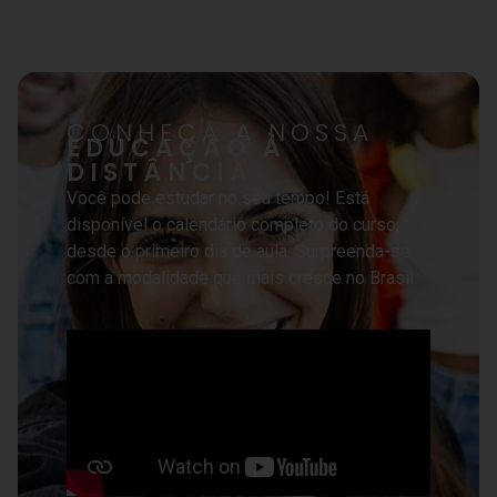
CONHEÇA A NOSSA
EDUCAÇÃO À
DISTÂNCIA
Você pode estudar no seu tempo! Está
disponível o calendário completo do curso,
desde o primeiro dia de aula. Surpreenda-se
com a modalidade que mais cresce no Brasil.