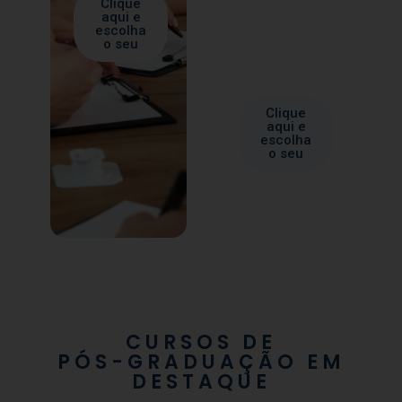
Clique
fortalecer sua
aqui e
presença na
escolha
o seu
Educação
Básica.
Clique
aqui e
escolha
o seu
CURSOS DE
PÓS-GRADUAÇÃO EM
DESTAQUE