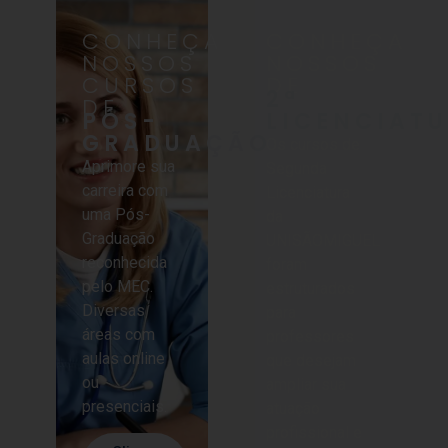
CONHEÇA
CONHEÇA
NOSSOS
NOSSOS
CURSOS
DE
2ª
DE
PÓS-
LICENCIAT
GRADUAÇÃO
Os cursos de
Aprimore sua
Segunda
carreira com
Licenciatura
uma Pós-
da
Graduação
UNISÃOMIGUEL
reconhecida
foram
pelo MEC.
estruturados
Diversas
para
áreas com
professores
aulas online
que desejam
ou
ampliar sua
presenciais.
atuação
profissional e