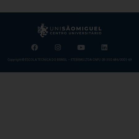
Copyright © ESCOLA TECNICA DO BRASIL – ETEBRAS LTDA CNPJ: 09.550.686/0001-69