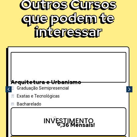
Outros Cursos
que podem te
interessar
Arquitetura e Urbanismo
Graduação Semipresencial
Exatas e Tecnológicas
Bacharelado
s
a
i
s
INVESTIMENTO
!