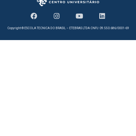
Copyright © ESCOLA TECNICA DO BRASIL – ETEBRAS LTDA CNPJ: 09.550.686/0001-69