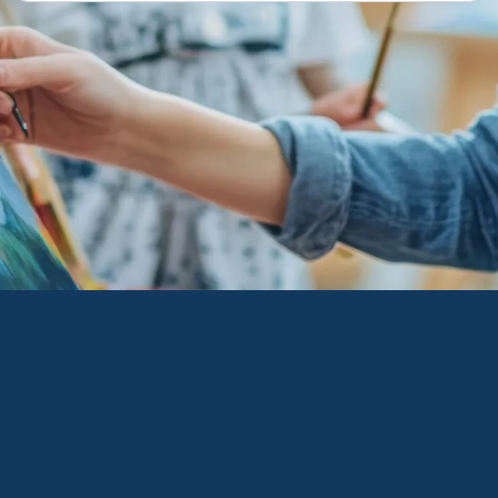
Copyright © ESCOLA TECNICA DO BRASIL – ETEBRAS LTDA CNPJ: 09.550.686/0001-69