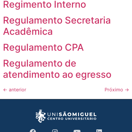
Regimento Interno
Regulamento Secretaria
Acadêmica
Regulamento CPA
Regulamento de
atendimento ao egresso
←
anterior
Próximo
→