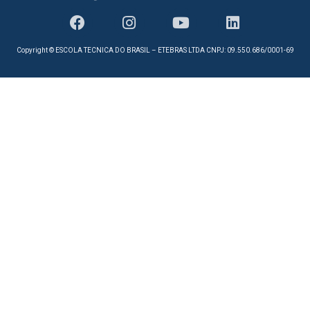
Copyright © ESCOLA TECNICA DO BRASIL – ETEBRAS LTDA CNPJ: 09.550.686/0001-69