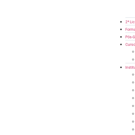
2ª Li
Form
Pós-
Curso
Instit