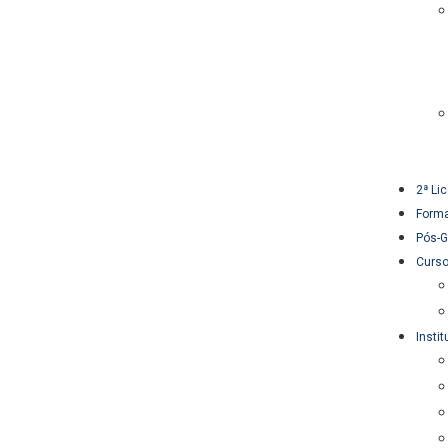
2ª Li
Form
Pós-
Curso
Instit