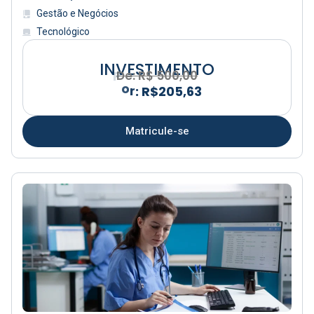
Gestão e Negócios
Tecnológico
INVESTIMENTO
De: R$ 500,00
Matricule-se