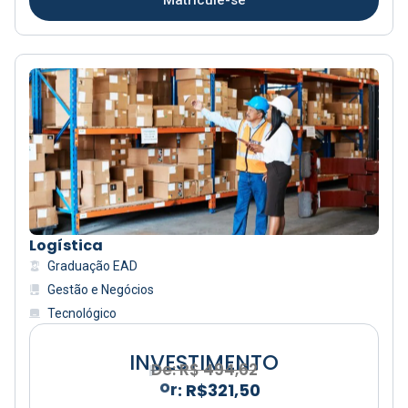
Logística
Graduação EAD
Gestão e Negócios
Tecnológico
INVESTIMENTO
R
$
3
De: R$ 494,62
2
1
,
5
0