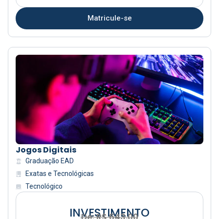
Matricule-se
Jogos Digitais
Graduação EAD
Exatas e Tecnológicas
Tecnológico
INVESTIMENTO
R
$
3
2
De: R$ 643,00