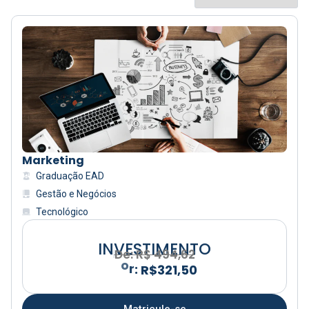
Marketing
Graduação EAD
Gestão e Negócios
Tecnológico
INVESTIMENTO
De: R$ 494,62
Matricule-se