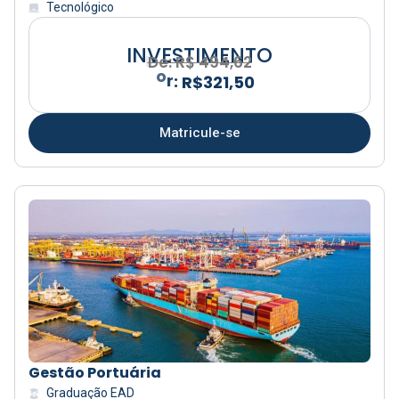
Tecnológico
INVESTIMENTO
De: R$ 494,62
Matricule-se
Gestão Portuária
Graduação EAD