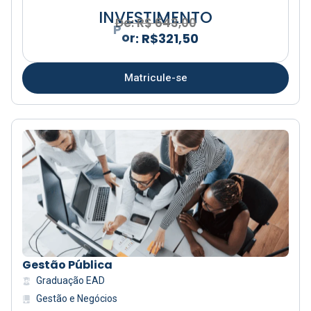
INVESTIMENTO
R
$
3
De: R$ 643,00
2
1
,
5
0
Matricule-se
Gestão Pública
Graduação EAD
Gestão e Negócios