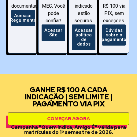
documentado.
MEC. Você
indicado
R$ 100 via
pode
estão
PIX, sem
Acessar
Regulmento
confiar!
seguros.
exceções.
Acessar
Acessar
Dúvidas
Site
política
sobre o
de
pagamento
dados
GANHE R$ 100 A CADA
INDICAÇÃO | SEM LIMITE |
PAGAMENTO VIA PIX
COMEÇAR AGORA
Campanha "Quem Indica, Amigo É" válida para
matrículas do 1º semestre de 2026.