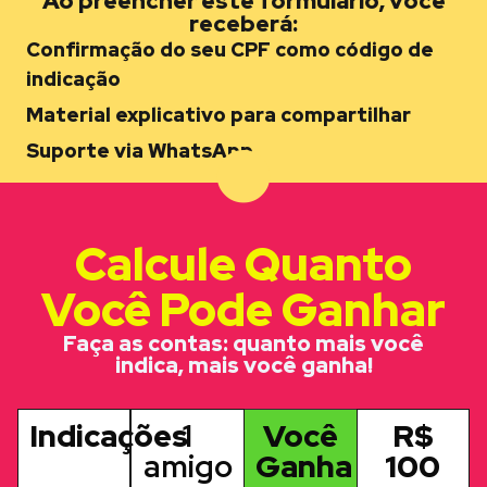
Ao preencher este formulário, você
receberá:
Confirmação do seu CPF como código de
indicação
Material explicativo para compartilhar
Suporte via WhatsApp
Calcule Quanto
Você Pode Ganhar
Faça as contas: quanto mais você
indica, mais você ganha!
Indicações
1
Você
R$
amigo
Ganha
100