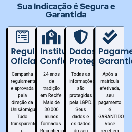
Sua Indicação é Segura e
Garantida
Regulamento
Instituição
Dados
Pagame
Oficial
Confiável
Protegidos
Garanti
Campanha
24 anos
Todas as
Após a
regulamentada
de
informações
matrícula
e aprovada
tradição
são
efetivada,
pela
em Recife.
protegidas
seu
direção da
Mais de
pela LGPD.
pagamento
Unisãomiguel.
30.000
Seus
é
Tudo
alunos
dados e
GARANTIDO.
transparente
formados.
os dados
Você
e
Reconhecimento
do seu
receberá