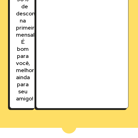
de
desconto
na
primeira
mensalidade.
É
bom
para
você,
melhor
ainda
para
seu
amigo!