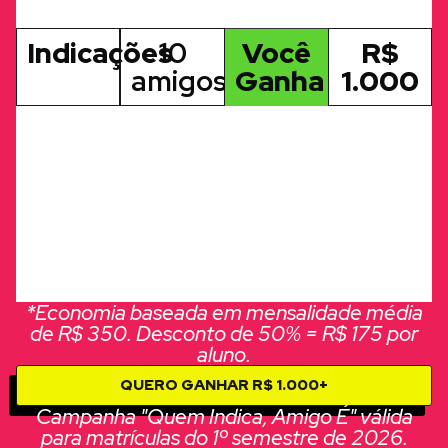
Indicações
10
Você
R$
amigos
Ganha
1.000
*Economia baseada em mensalidade média
de R$ 350. Desconto de 50% = R$ 175 por
aluno.
QUERO GANHAR R$ 1.000+
Campanha "Quem Indica, Amigo É" válida
para matrículas do 1º semestre de 2026.