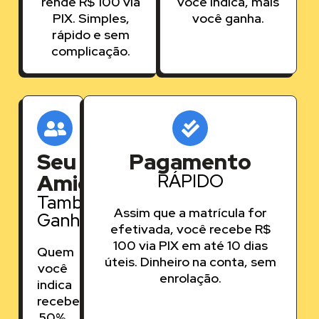
rende R$ 100 via
você indica, mais
PIX. Simples,
você ganha.
rápido e sem
complicação.
Seu
Pagamento
Amigo
RÁPIDO
Também
Assim que a matrícula for
Ganha
efetivada, você recebe R$
100 via PIX em até 10 dias
Quem
úteis. Dinheiro na conta, sem
você
enrolação.
indica
recebe
50%